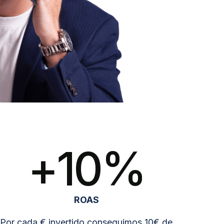
+
10
%
ROAS
Por cada € invertido conseguimos 10€ de