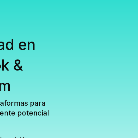
ad en
k &
am
taformas para
iente potencial