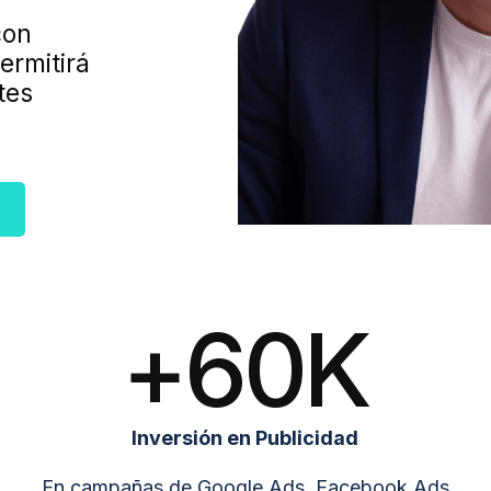
con
ermitirá
tes
+
60
K
Inversión en
Publicidad
En campañas de Google Ads, Facebook Ads