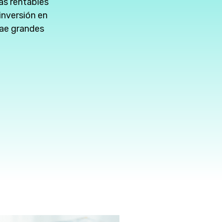
ás rentables
inversión en
rae grandes